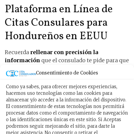
Plataforma en Línea de
Citas Consulares para
Hondureños en EEUU
Recuerda
rellenar con precisión la
información
que el consulado te pide para que
asistas de forma presencial, si no cuentas con
Consentimiento de Cookies
alguno de los requerimientos, lo más
probable
es que tu cita sea totalmente en vano
.
Como ya sabes, para ofrecer mejores experiencias,
Asegúrate de cumplir con todas las
hacemos uso tecnologías como las cookies para
almacenar y/o acceder a la información del dispositivo.
especificaciones.
El consentimiento de estas tecnologías nos permitirá
procesar datos como el comportamiento de navegación
o las identificaciones únicas en este sitio. Si Aceptas
podremos seguir mejorando el sitio, para darte la
mejor asistencia. No consentir o retirar el