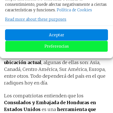
Cita Consular de
consentimiento, puede afectar negativamente a ciertas
características y funciones.
Política de Cookies
Honduras por Internet
Read more about these purposes
Puedes gestionar tu cita consular hondureña
de forma online desde cualquier parte del
Aceptar
mundo, más allá de vivir o no en EE.
Preferencias
UU.
Ingresa a la página del Consulado de
Honduras y observarás la opción de
ubicación actual
, algunas de ellas son: Asia,
Canadá, Centro América, Sur América, Europa,
entre otros. Todo dependerá del país en el que
radiques hoy en día.
Los compatriotas entienden que los
Consulados y Embajada de Honduras en
Estados Unidos
es una
herramienta que