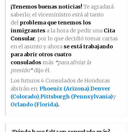
¡Tenemos buenas noticias!
Te agradará
saberlo; el viceministro está al tanto
del
problema que tenemos los
inmigrantes
a la hora de pedir una
Cita
Consular
, por lo que decidió tomar cartas
en el asunto y ahora
se está trabajando
para abrir otros cuatro
consulados
más
❝para aliviar la
presión❞
dijo él.
Los futuros 4 Consulados de Honduras
abrirán en:
Phoenix (Arizona)
,
Denver
(Colorado)
,
Pittsburgh (Pennsylvania)
y
Orlando (Florida)
.
¿Dónde hace falta un consulado más?