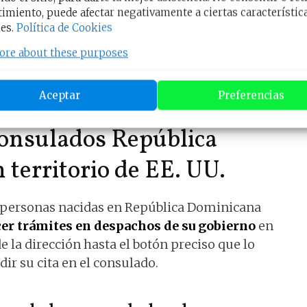
imiento, puede afectar negativamente a ciertas característic
dense, para hacer los trámites que solo te
es.
Política de Cookies
 de tu país, deberás dirigirte a alguna de las 8
.
ore about these purposes
Aceptar
Preferencias
consulados República
territorio de EE. UU.
a personas nacidas en República Dominicana
er trámites en despachos de su gobierno
en
 la dirección hasta el botón preciso que lo
dir su cita en el consulado.