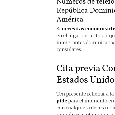
Números de teléfo
República Dominic
América
Si
necesitas comunicarte
en el lugar perfecto porq
inmigrantes dominicanos,
consulares.
Cita previa C
Estados Unido
Ten presente rellenar a la
pide
para el momento en q
con cualquiera de los req
reunión sea totalmente e