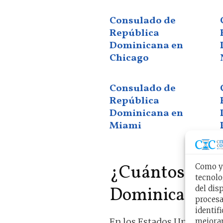
Consulado de
República
Dominicana en
Chicago
Consulado de
República
Dominicana en
Miami
¿Cuántos cons
Como ya
tecnolo
Dominicana te
del dis
procesa
identif
En los Estados Unidos exi
mejoran