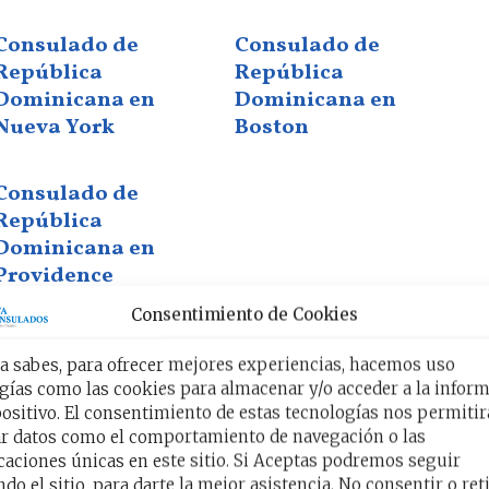
Consulado de
Consulado de
República
República
Dominicana en
Dominicana en
Nueva York
Boston
Consulado de
República
Dominicana en
Providence
Consentimiento de Cookies
ulados de República
 sabes, para ofrecer mejores experiencias, hacemos uso
gías como las cookies para almacenar y/o acceder a la infor
nemos en EE. UU.?
positivo. El consentimiento de estas tecnologías nos permitir
r datos como el comportamiento de navegación o las
icaciones únicas en este sitio. Si Aceptas podremos seguir
sten
8 Consulados Dominicanos
establecidos
do el sitio, para darte la mejor asistencia. No consentir o reti