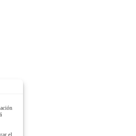
mación
á
rar el