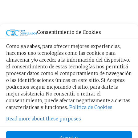
ENLACES O LINKS
Consentimiento de Cookies
Al igual que se indica anteriormente, nuestra
Como ya sabes, para ofrecer mejores experiencias,
página, además de los enlaces sobre productos,
hacemos uso tecnologías como las cookies para
almacenar y/o acceder a la información del dispositivo.
puede incluir enlaces o links a sitios de
El consentimiento de estas tecnologías nos permitirá
terceros. Reiteramos que las páginas
procesar datos como el comportamiento de navegación
pertenecientes a estos terceros no han sido
o las identificaciones únicas en este sitio. Si Aceptas
revisadas ni son objeto de controles por parte
podremos seguir mejorando el sitio, para darte la
de
https//citaconsulados.com
, por lo que
mejor asistencia. No consentir o retirar el
consentimiento, puede afectar negativamente a ciertas
https//citaconsulados.com
no podrá ser
características y funciones.
Política de Cookies
considerada responsable de los contenidos de
estos sitios web, ni de las medidas que se
Read more about these purposes
adopten relativas a su privacidad o al
tratamiento de sus datos de carácter personal
Aceptar