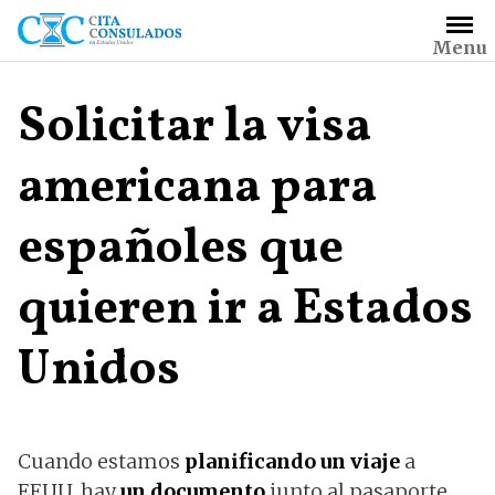
Saltar
al
Menu
contenido
Solicitar la visa
americana para
españoles que
quieren ir a Estados
Unidos
Cuando estamos
planificando un viaje
a
EEUU, hay
un documento
junto al pasaporte