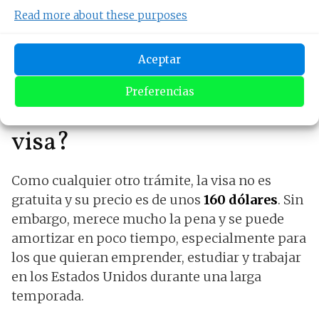
Read more about these purposes
desarrollarse en el país, siendo muy ventajoso,
ya que es posible renovarlo de manera
periódica.
Aceptar
Preferencias
¿Cuál es el precio de la
visa?
Como cualquier otro trámite, la visa no es
gratuita y su precio es de unos
160 dólares
. Sin
embargo, merece mucho la pena y se puede
amortizar en poco tiempo, especialmente para
los que quieran emprender, estudiar y trabajar
en los Estados Unidos durante una larga
temporada.