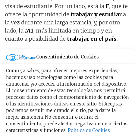
visa de estudiante. Por un lado, está la
F
, que te
ofrece la oportunidad de
trabajar y estudiar
a
la vez durante una larga estancia, y, por otro
lado, la
M1
, más limitada en tiempo y en
cuanto a posibilidad de
trabajar en el país
.
Recuerda que para obtener esta visa es
Consentimiento de Cookies
necesario contar con un justificante de
admisión previo en el centro de estudios o de la
Como ya sabes, para ofrecer mejores experiencias,
hacemos uso tecnologías como las cookies para
universidad donde se va a estudiar.
almacenar y/o acceder a la información del dispositivo.
El consentimiento de estas tecnologías nos permitirá
Visa de inversionista en USA
procesar datos como el comportamiento de navegación
o las identificaciones únicas en este sitio. Si Aceptas
Si tu intención es
invertir y hacer negocios en
podremos seguir mejorando el sitio, para darte la
mejor asistencia. No consentir o retirar el
los Estados Unidos
, es preciso que solicites
consentimiento, puede afectar negativamente a ciertas
una visa de tipo
E-2
, ideada para profesionales
características y funciones.
Política de Cookies
cualificados que desean emprender y