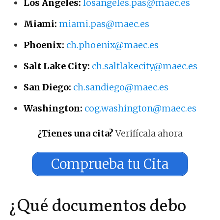
Los Ángeles:
losangeles.pas@maec.es
Miami:
miami.pas@maec.es
Phoenix:
ch.phoenix@maec.es
Salt Lake City:
ch.saltlakecity@maec.es
San Diego:
ch.sandiego@maec.es
Washington:
cog.washington@maec.es
¿Tienes una cita?
Verifícala ahora
Comprueba tu Cita
¿Qué documentos debo