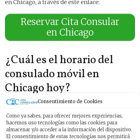
en Chicago, a través de este enlace:
Reservar Cita Consular
en Chicago
¿Cuál es el horario del
consulado móvil en
Chicago hoy?
Consentimiento de Cookies
Si te cuestionas ¿Cuáles son los
horarios en los
que prestaran servicio en los consulados
Como ya sabes, para ofrecer mejores experiencias,
sobre ruedas?, lo más efectivo es guardando tu
hacemos uso tecnologías como las cookies para
almacenar y/o acceder a la información del dispositivo.
cita y debes entender que tendrás que ir media
El consentimiento de estas tecnologías nos permitirá
hora antes del horario pactado en la cita que