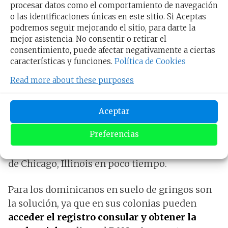
procesar datos como el comportamiento de navegación
será
entre las 09:00 a 13:00 horas
.
o las identificaciones únicas en este sitio. Si Aceptas
podremos seguir mejorando el sitio, para darte la
mejor asistencia. No consentir o retirar el
Ventajas de los consulados
consentimiento, puede afectar negativamente a ciertas
características y funciones.
Política de Cookies
removibles para los
Read more about these purposes
Dominicanos en Chicago
Aceptar
Estas herramientas en carros sobre ruedas del
Preferencias
estado de República Dominicana poseen la
gran ventaja de recorrer todas las poblaciones
de Chicago, Illinois en poco tiempo.
Para los dominicanos en suelo de gringos son
la solución, ya que en sus colonias pueden
acceder el registro consular y obtener la