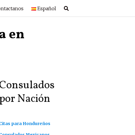
ntactanos
Español
a en
Consulados
por Nación
Citas para Hondureños
Consulados Mexicanos