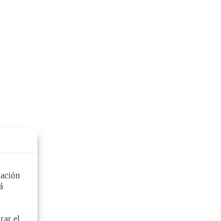
mación
á
rar el