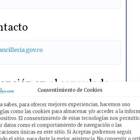
ntacto
ncilleria.gov.co
ención en el consulado
Consentimiento de Cookies
 sabes, para ofrecer mejores experiencias, hacemos uso
n en el consulado en Boston,
gías como las cookies para almacenar y/o acceder a la infor
unes a Viernes de 7:30 am a 1:30 pm
.
positivo. El consentimiento de estas tecnologías nos permitir
r datos como el comportamiento de navegación o las
icaciones únicas en este sitio. Si Aceptas podremos seguir
do el sitio, para darte la mejor asistencia. No consentir o reti