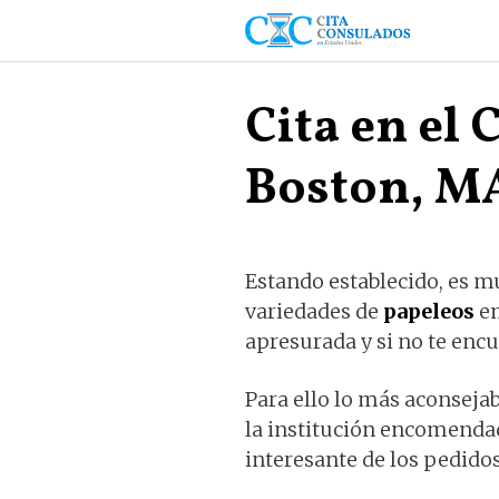
Saltar
al
contenido
Cita en el
Boston, M
Estando establecido, es mu
variedades de
papeleos
em
apresurada y si no te en
Para ello lo más aconseja
la institución encomendad
interesante de los pedid