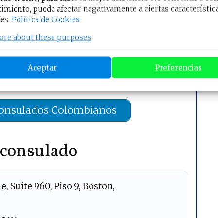
rva tu Cita Online
imiento, puede afectar negativamente a ciertas característic
es.
Política de Cookies
a ir al Sitio Oficial, recuerde que la
apertura
as viernes 7:30 am
, excepto los días festivos:
ore about these purposes
ar Cita en el Consulado
Aceptar
Preferencias
otro consulado
:
Consulados Colombianos
 consulado
e, Suite 960, Piso 9, Boston,