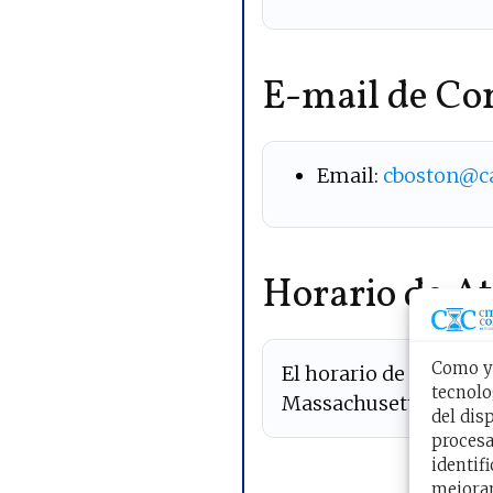
E-mail de Co
Email:
cboston@ca
Horario de At
Como ya
El horario de Atenció
tecnolo
Massachusetts es de
L
del dis
procesa
identif
mejoran