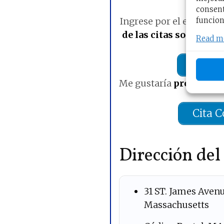
Rese
consent
funcion
Ingrese por el enlace par
de las citas son los dí
Read m
Reclam
Me gustaría
probar en 
Cita 
Dirección del
31 ST. James Avenu
Massachusetts