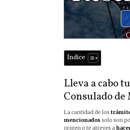
Índice
Lleva a cabo t
Consulado de
La cantidad de los
trámit
mencionados
solo son po
origen o te atreves a
hacer