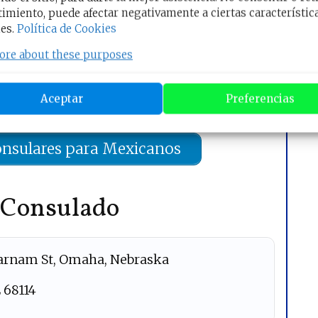
imiento, puede afectar negativamente a ciertas característic
a Viernes de 8:00 am a 4:30 pm
.
es.
Política de Cookies
ore about these purposes
rva tu Cita Online
Aceptar
Preferencias
 el enlace
para ir al Sitio Oficial:
onsulares para Mexicanos
l Consulado
Farnam St, Omaha, Nebraska
E 68114