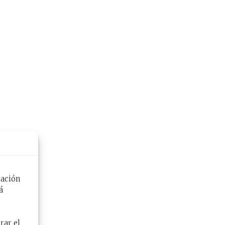
mación
á
rar el