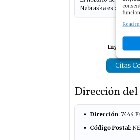
consent
Nebraska es de
Lunes 
funcion
Read m
Rese
Ingrese por
Citas C
Dirección de
Dirección
: 7444 
Código Postal
: N