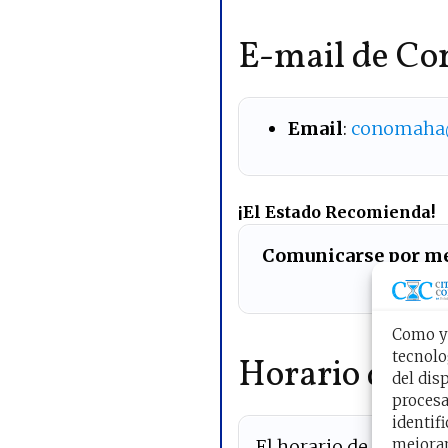
E-mail de Co
Email
:
conomaha
¡El Estado Recomienda!
Comunicarse por me
Como ya
tecnolo
Horario de at
del dis
procesa
identif
mejoran
El horario de atenció