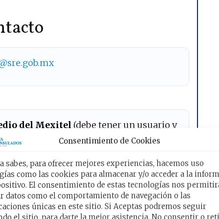
ntacto
@sre.gob.mx
dio del
Mexitel
(debe tener un usuario y
contraseña).
Consentimiento de Cookies
 sabes, para ofrecer mejores experiencias, hacemos uso
gías como las cookies para almacenar y/o acceder a la infor
ención en el consulado
positivo. El consentimiento de estas tecnologías nos permitir
r datos como el comportamiento de navegación o las
icaciones únicas en este sitio. Si Aceptas podremos seguir
do el sitio, para darte la mejor asistencia. No consentir o reti
n en el consulado de México en Omaha,