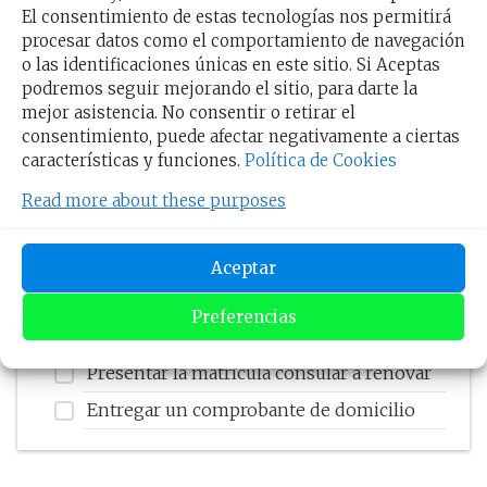
El consentimiento de estas tecnologías nos permitirá
Requisitos para renovar la
procesar datos como el comportamiento de navegación
o las identificaciones únicas en este sitio. Si Aceptas
matrícula consular de
podremos seguir mejorando el sitio, para darte la
mejor asistencia. No consentir o retirar el
México en Estados Unidos
consentimiento, puede afectar negativamente a ciertas
características y funciones.
Política de Cookies
Haz una cita en el consulado como se explicó
Read more about these purposes
anteriormente y presenta los siguientes
documentos originales:
Aceptar
Preferencias
Pagar la matrícula consular
Presentar la matrícula consular a renovar
Entregar un comprobante de domicilio