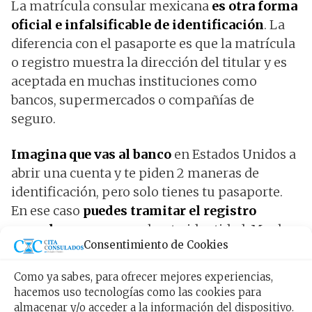
La matrícula consular mexicana
es otra forma
oficial e infalsificable de identificación
. La
diferencia con el pasaporte es que la matrícula
o registro muestra la dirección del titular y es
aceptada en muchas instituciones como
bancos, supermercados o compañías de
seguro.
Imagina que vas al banco
en Estados Unidos a
abrir una cuenta y te piden 2 maneras de
identificación, pero solo tienes tu pasaporte.
En ese caso
puedes tramitar el registro
consular
para comprobar tu identidad. Muchos
Consentimiento de Cookies
bancos de Estados Unidos no aceptan la
identificación nacional de otros países como la
Como ya sabes, para ofrecer mejores experiencias,
del INE.
hacemos uso tecnologías como las cookies para
almacenar y/o acceder a la información del dispositivo.