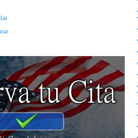
lar
ana