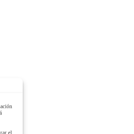
mación
á
rar el