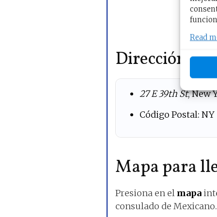
consent
funcion
Read m
Dirección del
27 E 39th St
, New 
Código Postal: NY
Mapa para lle
Presiona en el
mapa
int
consulado de Mexicano.