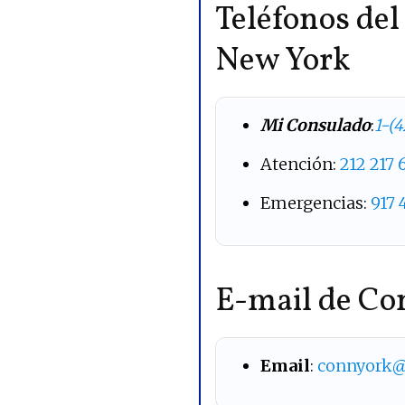
Teléfonos de
New York
Mi Consulado
:
1-(
Atención:
212 217
Emergencias:
917 
E-mail de Co
Email
:
connyork@