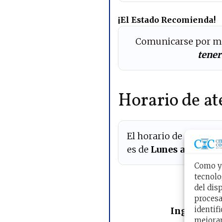
¡El Estado Recomienda!
Comunicarse por m
tener
Horario de at
El horario de atenció
es de
Lunes a Viernes
Como ya
tecnolo
del dis
Rese
procesa
identif
Ingrese por
mejoran