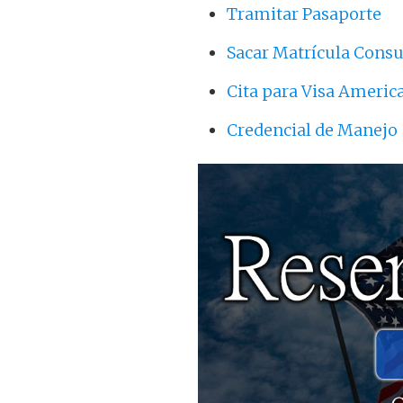
Tramitar Pasaporte
Sacar Matrícula Consu
Cita para Visa Americ
Credencial de Manejo