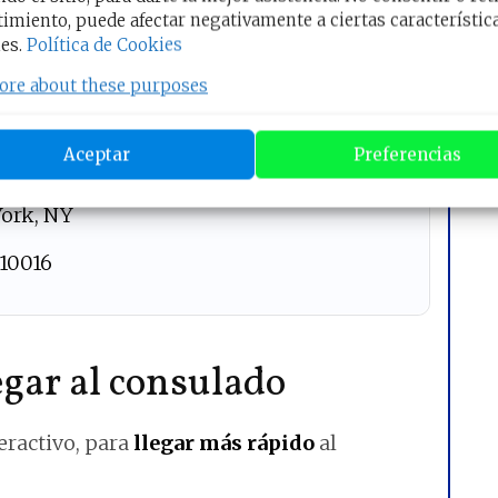
imiento, puede afectar negativamente a ciertas característic
Reservar una Cita
es.
Política de Cookies
ore about these purposes
 consulado
Aceptar
Preferencias
York, NY
 10016
gar al consulado
eractivo, para
llegar más rápido
al