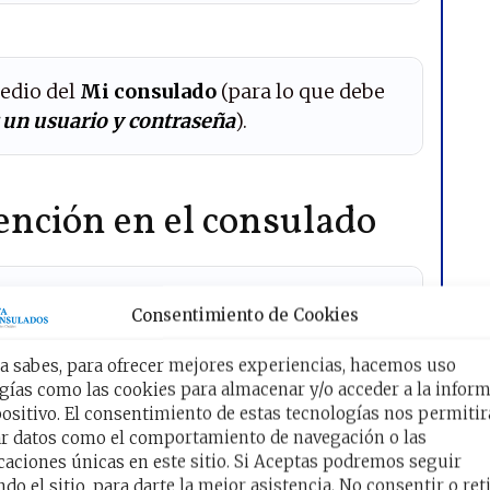
edio del
Mi consulado
(para lo que debe
 un usuario y contraseña
).
ención en el consulado
n en el consulado de México en New York
Consentimiento de Cookies
 de 7:00 am a 8:00 pm
.
 sabes, para ofrecer mejores experiencias, hacemos uso
gías como las cookies para almacenar y/o acceder a la infor
positivo. El consentimiento de estas tecnologías nos permitir
rva tu Cita Online
r datos como el comportamiento de navegación o las
icaciones únicas en este sitio. Si Aceptas podremos seguir
 el enlace
para ir al Sitio Oficial:
do el sitio, para darte la mejor asistencia. No consentir o reti