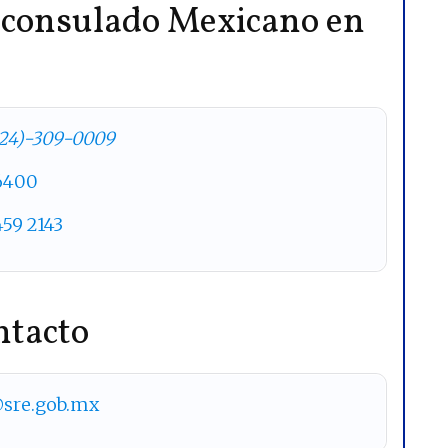
l consulado Mexicano en
424)-309-0009
 6400
459 2143
ntacto
sre.gob.mx