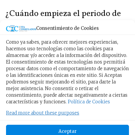
¿Cuándo empieza el periodo de
reinscripción al TPS?
Consentimiento de Cookies
De hecho, desde ya te puedes reinscribir,
están
Como ya sabes, para ofrecer mejores experiencias,
abiertas las reinscripciones desde el 12 de
hacemos uso tecnologías como las cookies para
julio hasta el 10 de septiembre,
un total de
almacenar y/o acceder a la información del dispositivo.
unos
60 días
nos dieron para reinscribirnos al
El consentimiento de estas tecnologías nos permitirá
TPS. Así que no esperes más y empieza con el
procesar datos como el comportamiento de navegación
trámite, recuerda que en este periodo puedes
o las identificaciones únicas en este sitio. Si Aceptas
podremos seguir mejorando el sitio, para darte la
también reinscribir tu
solicitud de empleo
.
mejor asistencia. No consentir o retirar el
consentimiento, puede afectar negativamente a ciertas
características y funciones.
Política de Cookies
Más sobre las Extensiones
Read more about these purposes
y el TPS
Aceptar