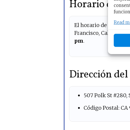
Horario de At
consent
funcion
Read m
El horario de Atenció
Francisco, California 
pm
.
Dirección del
507 Polk St #280, 
Código Postal: CA