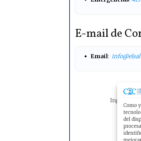
E-mail de Co
Email
:
info@elsal
Rese
Ingrese por 
Como ya
tecnolo
del dis
procesa
identif
mejoran