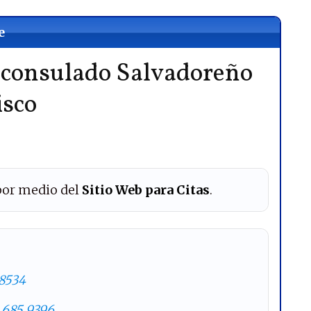
e
l consulado Salvadoreño
isco
or medio del
Sitio Web para Citas
.
 8534
 685 9396