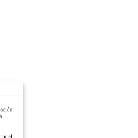
mación
á
rar el