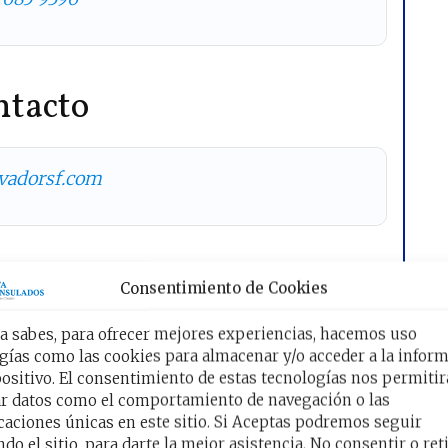
ntacto
vadorsf.com
rva tu Cita Online
Consentimiento de Cookies
el enlace para ir al Sitio Oficial:
 sabes, para ofrecer mejores experiencias, hacemos uso
gías como las cookies para almacenar y/o acceder a la infor
Reservar mi Cita
positivo. El consentimiento de estas tecnologías nos permitir
r datos como el comportamiento de navegación o las
icaciones únicas en este sitio. Si Aceptas podremos seguir
do el sitio, para darte la mejor asistencia. No consentir o reti