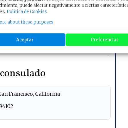
ención en el consulado
imiento, puede afectar negativamente a ciertas característic
es.
Política de Cookies
ore about these purposes
n en el consulado de El Salvador en San
es de
Lunes a Viernes de 7:30 am a 3:30
Aceptar
Preferencias
 consulado
San Francisco, California
 94102